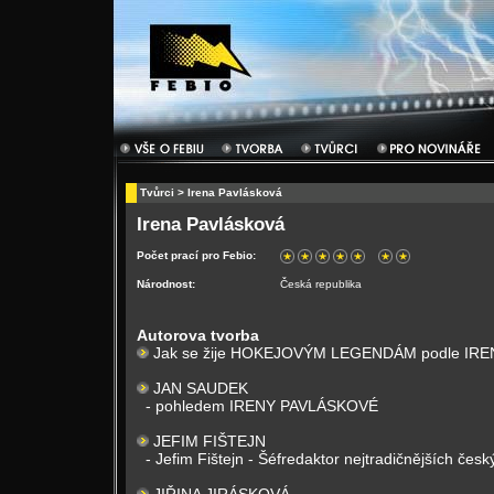
Tvůrci
> Irena Pavlásková
Irena Pavlásková
Počet prací pro Febio:
Národnost:
Česká republika
Autorova tvorba
Jak se žije HOKEJOVÝM LEGENDÁM podle IR
JAN SAUDEK
- pohledem IRENY PAVLÁSKOVÉ
JEFIM FIŠTEJN
- Jefim Fištejn - Šéfredaktor nejtradičnějších česk