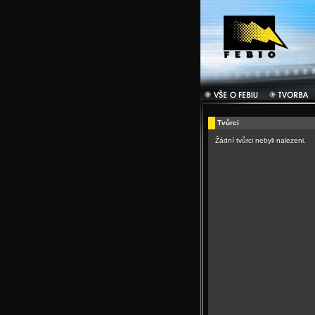
Tvůrci
Žádní tvůrci nebyli nalezeni.