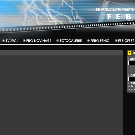
Full
Podl
Pod
a
b
v
w