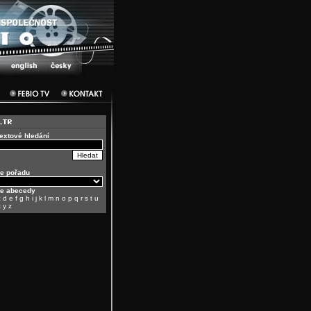
textové hledání
e pořadu
le abecedy
c
d
e
f
g
h
i
j
k
l
m
n
o
p
q
r
s
t
u
x
y
z