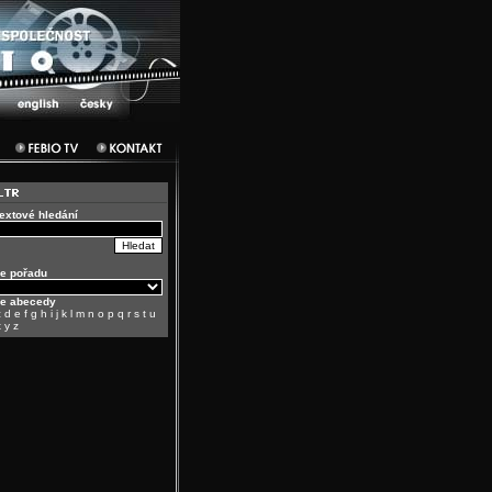
textové hledání
e pořadu
le abecedy
c
d
e
f
g
h
i
j
k
l
m
n
o
p
q
r
s
t
u
x
y
z