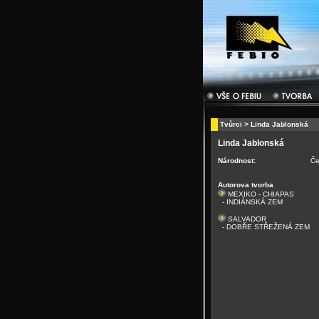
Tvůrci
> Linda Jablonská
Linda Jablonská
Národnost:
Če
Autorova tvorba
MEXIKO - CHIAPAS
- INDIÁNSKÁ ZEM
SALVADOR
- DOBŘE STŘEŽENÁ ZEM