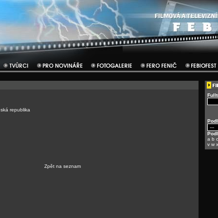
Full
ská republika
Podl
Pod
a
b
v
w
Zpět na seznam