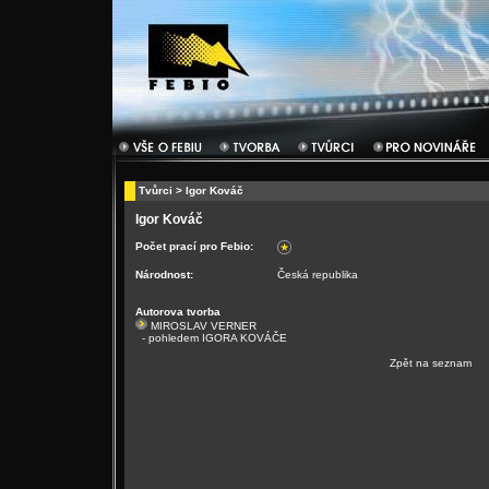
Tvůrci
> Igor Kováč
Igor Kováč
Počet prací pro Febio:
Národnost:
Česká republika
Autorova tvorba
MIROSLAV VERNER
- pohledem IGORA KOVÁČE
Zpět na seznam