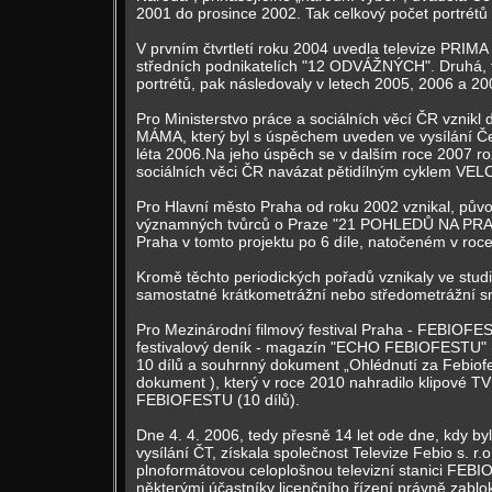
2001 do prosince 2002. Tak celkový počet portrét
V prvním čtvrtletí roku 2004 uvedla televize PRIM
středních podnikatelích "12 ODVÁŽNÝCH". Druhá, tře
portrétů, pak následovaly v letech 2005, 2006 a 20
Pro Ministerstvo práce a sociálních věcí ČR vznikl
MÁMA, který byl s úspěchem uveden ve vysílání Če
léta 2006.Na jeho úspěch se v dalším roce 2007 ro
sociálních věci ČR navázat pětidílným cyklem VELC
Pro Hlavní město Praha od roku 2002 vznikal, půvo
významných tvůrců o Praze "21 POHLEDŮ NA PRA
Praha v tomto projektu po 6 díle, natočeném v roc
Kromě těchto periodických pořadů vznikaly ve studi
samostatné krátkometrážní nebo středometrážní s
Pro Mezinárodní filmový festival Praha - FEBIOFE
festivalový deník - magazín "ECHO FEBIOFESTU" (
10 dílů a souhrnný dokument „Ohlédnutí za Febiof
dokument ), který v roce 2010 nahradilo klipové
FEBIOFESTU (10 dílů).
Dne 4. 4. 2006, tedy přesně 14 let ode dne, kdy by
vysílání ČT, získala společnost Televize Febio s. r.o. 
plnoformátovou celoplošnou televizní stanici FEBIO
některými účastníky licenčního řízení právně zablo