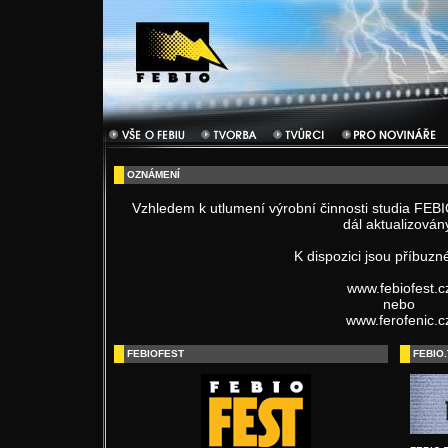
OZNÁMENÍ
Vzhledem k utlumení výrobní činnosti studia FEBI
dál aktualizován
K dispozici jsou příbuzn
www.febiofest.c
nebo
www.ferofenic.c
FEBIOFEST
FEBIO