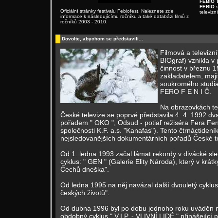
FEBIO 
FEBIO
s
Oficiální stránky festivalu Febiofest. Naleznete zde
televizní
informace k následujícímu ročníku a také databázi filmů z
ročníků 2003 - 2010.
Dovolte, abychom se představili...
Filmová a televizn
BIOgraf) vznikla v 
činnost v březnu 1
zakladatelem, maji
soukromého studia j
FERO F E N I Č.
Na obrazovkách te
České televize se poprvé představila 4. 4. 1992 
pořadem " OKO ", Odsud - potiaľ režiséra Fera Fe
společnosti K.F. a.s. "Kanafas"). Tento čtrnáctidení
nejsledovanějších dokumentárních pořadů České te
Od 1. ledna 1993 začal lámat rekordy v divácké sl
cyklus: " GEN " (Galerie Elity Národa), který v krát
Čechů dneška".
Od ledna 1995 na něj navázal další dvouletý cyklus 
českých životů".
Od dubna 1996 byl po dobu jednoho roku uváděn n
obdobný cyklus " V.I.P. - VLIVNÍ LIDÉ " přinášející