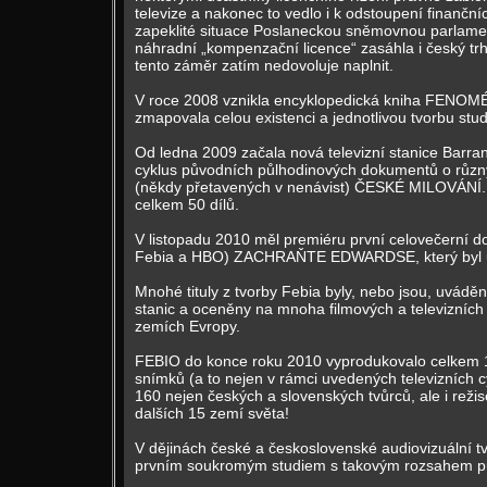
televize a nakonec to vedlo i k odstoupení finanční
zapeklité situace Poslaneckou sněmovnou parlame
náhradní „kompenzační licence“ zasáhla i český trh 
tento záměr zatím nedovoluje naplnit.
V roce 2008 vznikla encyklopedická kniha FENOM
zmapovala celou existenci a jednotlivou tvorbu stu
Od ledna 2009 začala nová televizní stanice Barra
cyklus původních půlhodinových dokumentů o různý
(někdy přetavených v nenávist) ČESKÉ MILOVÁNÍ. V
celkem 50 dílů.
V listopadu 2010 měl premiéru první celovečerní 
Febia a HBO) ZACHRAŇTE EDWARDSE, který byl uve
Mnohé tituly z tvorby Febia byly, nebo jsou, uváděn
stanic a oceněny na mnoha filmových a televizních 
zemích Evropy.
FEBIO do konce roku 2010 vyprodukovalo celkem 
snímků (a to nejen v rámci uvedených televizních cy
160 nejen českých a slovenských tvůrců, ale i režis
dalších 15 zemí světa!
V dějinách české a československé audiovizuální 
prvním soukromým studiem s takovým rozsahem pů