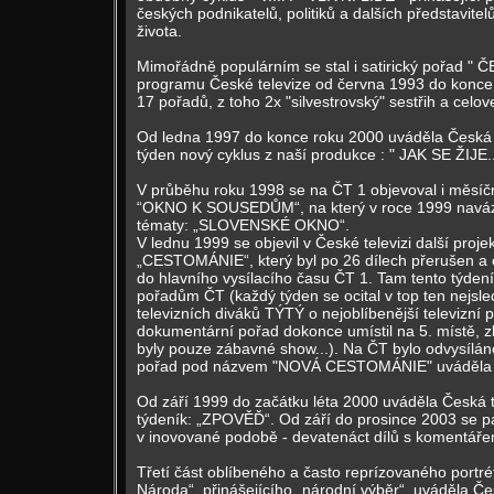
českých podnikatelů, politiků a dalších představit
života.
Mimořádně populárním se stal i satirický pořad " 
programu České televize od června 1993 do konce
17 pořadů, z toho 2x "silvestrovský" sestřih a celove
Od ledna 1997 do konce roku 2000 uváděla Česká 
týden nový cyklus z naší produkce : " JAK SE ŽIJE...
V průběhu roku 1998 se na ČT 1 objevoval i měsíč
“OKNO K SOUSEDŮM“, na který v roce 1999 naváza
tématy: „SLOVENSKÉ OKNO“.
V lednu 1999 se objevil v České televizi další proj
„CESTOMÁNIE“, který byl po 26 dílech přerušen a 
do hlavního vysílacího času ČT 1. Tam tento týdení
pořadům ČT (každý týden se ocital v top ten nejsl
televizních diváků TÝTÝ o nejoblíbenější televizní 
dokumentární pořad dokonce umístil na 5. místě, z
byly pouze zábavné show...). Na ČT bylo odvysílán
pořad pod názvem "NOVÁ CESTOMÁNIE" uváděla 
Od září 1999 do začátku léta 2000 uváděla Česká t
týdeník: „ZPOVĚĎ“. Od září do prosince 2003 se pa
v inovované podobě - devatenáct dílů s komentáře
Třetí část oblíbeného a často reprízovaného portré
Národa“, přinášejícího „národní výběr“, uváděla Če