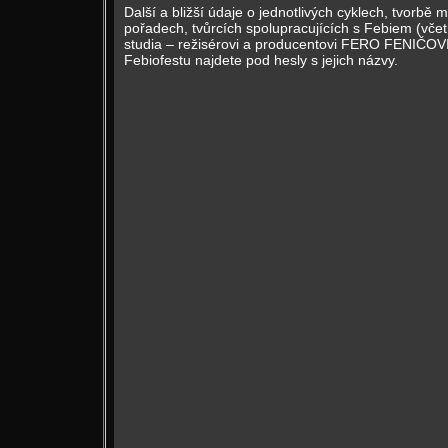
Další a bližší údaje o jednotlivých cyklech, tvorbě
pořadech, tvůrcích spolupracujících s Febiem (vče
studia – režisérovi a producentovi FERO FENIČOVI
Febiofestu najdete pod hesly s jejich názvy.